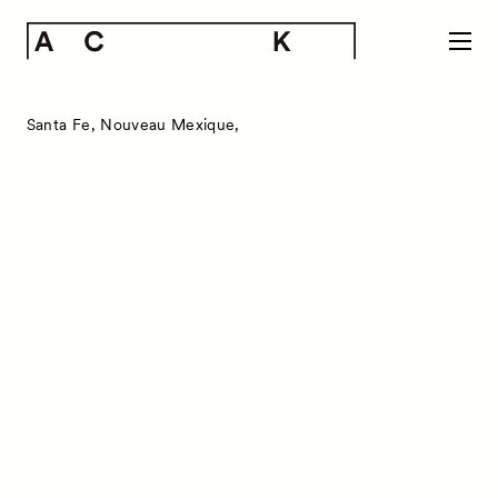
Santa Fe, Nouveau Mexique,
News
お知らせ
Exhibitors
出展ギャラリー一覧
Artworks
作品一覧
Talks
トークイベント
Special Programs
特別プログラム