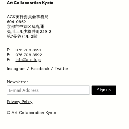
Art Collaboration Kyoto
Satellite Programs
サテライトプログラム
ACK実行委員会事務局
About
ACKとは
604-0862
京都市中京区烏丸通
Visitor Information
来場者向け情報
夷川上ル少将井町229-2
第7長谷ビル 2階
Partners
パートナー
P:
075 708 8591
Press
プレス
F:
075 708 8592
E:
info@a-c-k.jp
Contact
お問い合わせ
Instagram
Facebook
Twitter
Newsletter
Privacy Policy
© Art Collaboration Kyoto