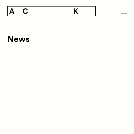
News
News
お知らせ
Exhibitors
出展ギャラリー一覧
Artworks
作品一覧
Talks
トークイベント
Special Programs
特別プログラム