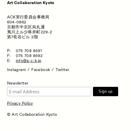
Art Collaboration Kyoto
Satellite Programs
サテライトプログラム
ACK実行委員会事務局
About
ACKとは
604-0862
京都市中京区烏丸通
Visitor Information
来場者向け情報
夷川上ル少将井町229-2
第7長谷ビル 2階
Partners
パートナー
P:
075 708 8591
Press
プレス
F:
075 708 8592
E:
info@a-c-k.jp
Contact
お問い合わせ
Instagram
Facebook
Twitter
Newsletter
Privacy Policy
© Art Collaboration Kyoto