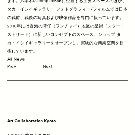
ます。六本木のcomplex665に位置する主要スペースのほか、
タカ・イシイギャラリー フォトグラフィー/フィルムでは日本
News
お知らせ
の戦前、戦後の写真および映像作品を専門に扱っています。
Exhibitors
出展ギャラリー一覧
2018年には香港の湾仔（ワンチャイ）地区の星街（スター・
Artworks
作品一覧
ストリート）に新しいコンセプトのスペース、ショップ タ
カ・イシイギャラリーをオープンし、実験的な商業空間を目
Talks
トークイベント
指しています。
Special Programs
特別プログラム
All News
Prev
Next
Satellite Programs
サテライトプログラム
About
ACKとは
Visitor Information
来場者向け情報
Partners
パートナー
Press
プレス
Art Collaboration Kyoto
Contact
お問い合わせ