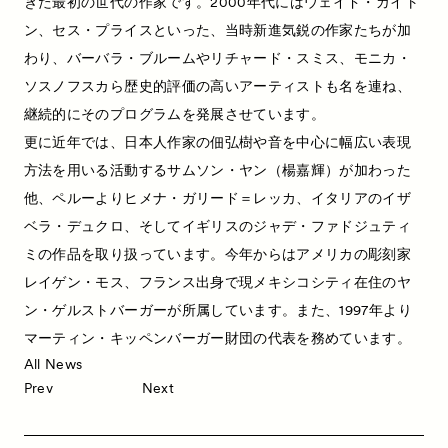
きた最初の世代の作家です。2000年代にはウェイド・ガイト
ン、セス・プライスといった、当時新進気鋭の作家たちが加
わり、バーバラ・ブルームやリチャード・スミス、モニカ・
ソスノフスカら歴史的評価の高いアーティストも名を連ね、
継続的にそのプログラムを発展させています。
News
お知らせ
更に近年では、日本人作家の佃弘樹や音を中心に幅広い表現
Exhibitors
出展ギャラリー一覧
方法を用いる活動するサムソン・ヤン（楊嘉輝）が加わった
Artworks
作品一覧
他、ペルーよりヒメナ・ガリード＝レッカ、イタリアのイザ
ベラ・デュクロ、そしてイギリスのジャデ・ファドジュティ
Talks
トークイベント
ミの作品を取り扱っています。今年からはアメリカの彫刻家
Special Programs
特別プログラム
レイゲン・モス、フランス出身で現メキシコシティ在住のヤ
Satellite Programs
ン・ゲルストバーガーが所属しています。また、1997年より
サテライトプログラム
マーティン・キッペンバーガー財団の代表を務めています。
About
ACKとは
All News
Visitor Information
来場者向け情報
Prev
Next
Partners
パートナー