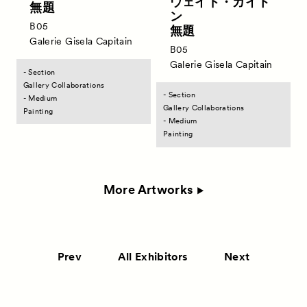
ウェイド・ガイト
無題
ン
B05
無題
Galerie Gisela Capitain
B05
Galerie Gisela Capitain
- Section
Gallery Collaborations
- Section
- Medium
Gallery Collaborations
Painting
- Medium
Painting
More Artworks
Prev
All Exhibitors
Next