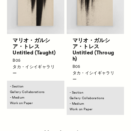
マリオ・ガルシ
マリオ・ガルシ
ア・トレス
ア・トレス
Untitled (Taught)
Untitled (Throug
h)
B05
B05
タカ・イシイギャラリ
タカ・イシイギャラリ
ー
ー
- Section
News
Gallery Collaborations
お知らせ
- Section
- Medium
Gallery Collaborations
Exhibitors
Work on Paper
出展ギャラリー一覧
- Medium
Work on Paper
Artworks
作品一覧
Talks
トークイベント