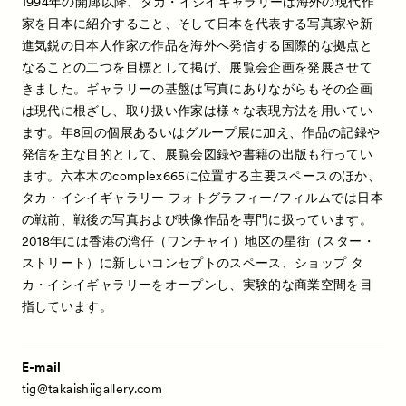
1994年の開廊以降、タカ・イシイギャラリーは海外の現代作
家を日本に紹介すること、そして日本を代表する写真家や新
進気鋭の日本人作家の作品を海外へ発信する国際的な拠点と
なることの二つを目標として掲げ、展覧会企画を発展させて
きました。ギャラリーの基盤は写真にありながらもその企画
は現代に根ざし、取り扱い作家は様々な表現方法を用いてい
ます。年8回の個展あるいはグループ展に加え、作品の記録や
発信を主な目的として、展覧会図録や書籍の出版も行ってい
ます。六本木のcomplex665に位置する主要スペースのほか、
タカ・イシイギャラリー フォトグラフィー/フィルムでは日本
の戦前、戦後の写真および映像作品を専門に扱っています。
2018年には香港の湾仔（ワンチャイ）地区の星街（スター・
ストリート）に新しいコンセプトのスペース、ショップ タ
カ・イシイギャラリーをオープンし、実験的な商業空間を目
指しています。
E-mail
tig@takaishiigallery.com