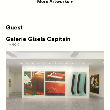
More Artworks
Special Programs
特別プログラム
Satellite Programs
サテライトプログラム
About
ACKとは
Guest
Visitor Information
来場者向け情報
Galerie Gisela Capitain
Partners
パートナー
（ケルン）
Press
プレス
Contact
お問い合わせ