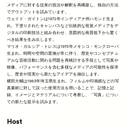
メディアに対する従来の技法や解釈を再構築し、独自の方法
でアウトプットを試みています。
ウェイド・ガイトンは1972年インディアナ州ハモンド生ま
れ。下塗りされたキャンバスなど伝統的な視覚メディアをデ
ジタルの印刷技法と組み合わせ、意図的な画質低下から驚く
べき結果を生み出します。
マリオ・ガルシア・トレスは1975年メキシコ・モンクローバ
生まれ。時間や空間の置換が常に伴う、歴史やコンセプチュ
アルな芸術活動に関わる問題を再検討する手段として写真や
映像、パフォーマンスを含む多様なメディアの可能性を探求
し、歴史や現実から新たなアイデアを抽出します。
横田大輔は1983年埼玉県生まれ。フィルムや印画紙などの写
真素材に対して誤った使用方法を用いることで、記憶と記
録、イメージとマテリアルについて考察し、「写真」につい
ての新たな提示を試みます。
Host