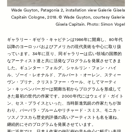
Wade Guyton, Patagonia 2, installation view Galerie Gisela
Capitain Cologne, 2018. © Wade Guyton, courtesy Galerie
Gisela Capitain. Photo: Simon Vogel
ギャラリー・ギゼラ・キャピテンは1986年に開廊し、80年代
以降のヨーロッパおよびアメリカの現代美術を中心に取り扱
っています。34年に亘り、同ギャラリーは広い領域の国際的
なアーティスト達と共に活発なプログラムを発展させてきま
した。ギュンター・フォルグ、シャルリン・フォン・ハイ
ル、ゾーイ・レオナルド、アルバート・オーレン、スティー
ヴン・プリナ、クリストファー・ウール、そしてマーティ
ン・キッペンバーガーは開廊当初からプログラムを形成して
きた最初の世代の作家です。2000年代にはウェイド・ガイト
ン、セス・プライスといった、当時新進気鋭の作家たちが加
わり、バーバラ・ブルームやリチャード・スミス、モニカ・
ソスノフスカら歴史的評価の高いアーティストも名を連ね、
継続的にそのプログラムを発展させています。
更に近年では、日本人作家の佃弘樹や音を中心に幅広い表現