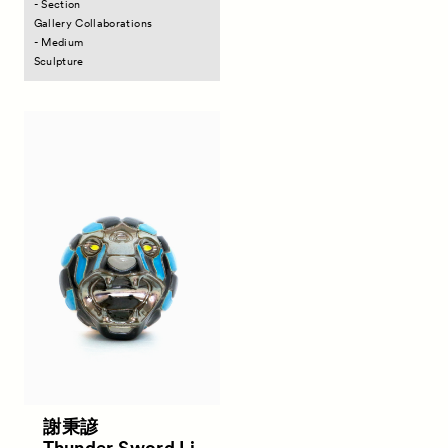
- Section
Contact
お問い合わせ
Gallery Collaborations
- Medium
Sculpture
謝秉諺
Thunder Sword Li