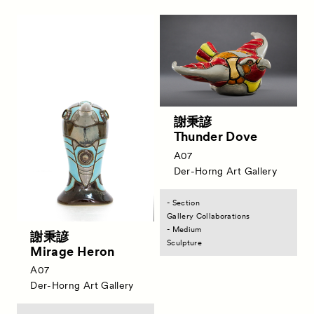
News
お知らせ
Exhibitors
出展ギャラリー一覧
Artworks
作品一覧
謝秉諺
Talks
Thunder Dove
トークイベント
A07
Special Programs
特別プログラム
Der-Horng Art Gallery
Satellite Programs
サテライトプログラム
- Section
About
Gallery Collaborations
ACKとは
- Medium
謝秉諺
Visitor Information
Sculpture
来場者向け情報
Mirage Heron
Partners
A07
パートナー
Der-Horng Art Gallery
Press
プレス