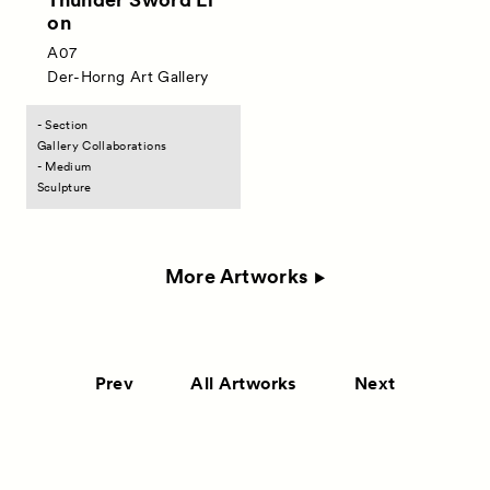
on
A07
Der-Horng Art Gallery
- Section
Gallery Collaborations
- Medium
Sculpture
More Artworks
Prev
All Artworks
Next