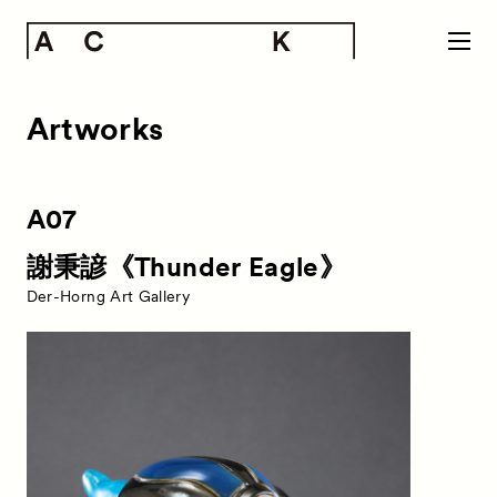
Artworks
A07
謝秉諺《Thunder Eagle》
Der-Horng Art Gallery