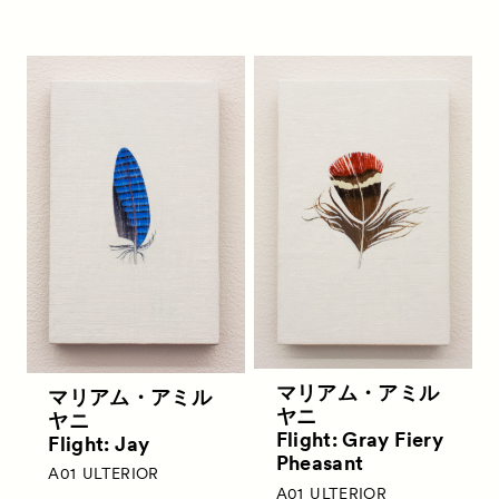
Satellite Programs
サテライトプログラム
About
ACKとは
Visitor Information
来場者向け情報
Partners
パートナー
Press
プレス
Contact
お問い合わせ
マリアム・アミル
マリアム・アミル
ヤニ
ヤニ
Flight: Gray Fiery
Flight: Jay
Pheasant
A01
ULTERIOR
A01
ULTERIOR