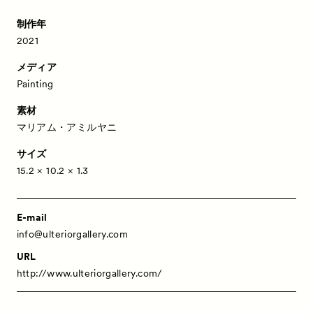
制作年
2021
メディア
Painting
素材
マリアム・アミルヤニ
サイズ
15.2 × 10.2 × 1.3
News
お知らせ
Exhibitors
出展ギャラリー一覧
E-mail
info@ulteriorgallery.com
Artworks
作品一覧
URL
Talks
トークイベント
http://www.ulteriorgallery.com/
Special Programs
特別プログラム