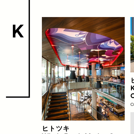
Special Pr
Satellite P
C
ヒトツキ