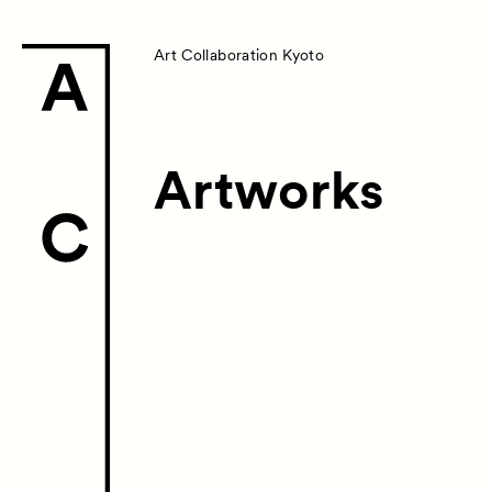
Art Collaboration Kyoto
Artworks
News
お知らせ
Exhibitors
Artworks
作
Talks
トークイ