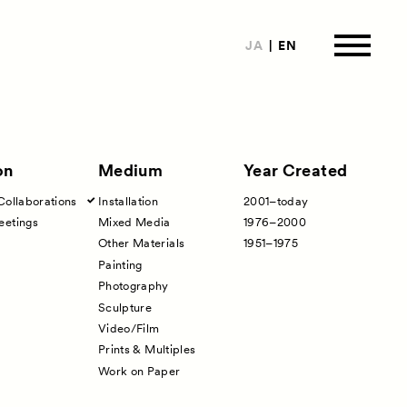
JA
EN
on
Medium
Year Created
Collaborations
Installation
2001–today
は
eetings
Mixed Media
1976–2000
Other Materials
1951–1975
ormation
Painting
来場者向け情報
Photography
Sculpture
ートナー
Video/Film
Prints & Multiples
Work on Paper