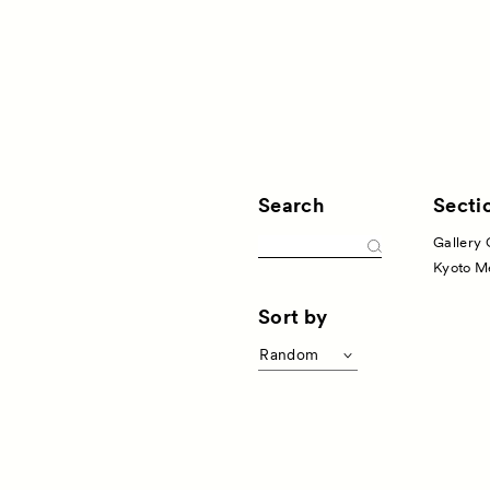
Search
Secti
Gallery 
About
ACKと
Kyoto M
Visitor Inf
Sort by
出展ギャラリー一覧
Random
Partners
品一覧
パ
Press
ベント
プレス