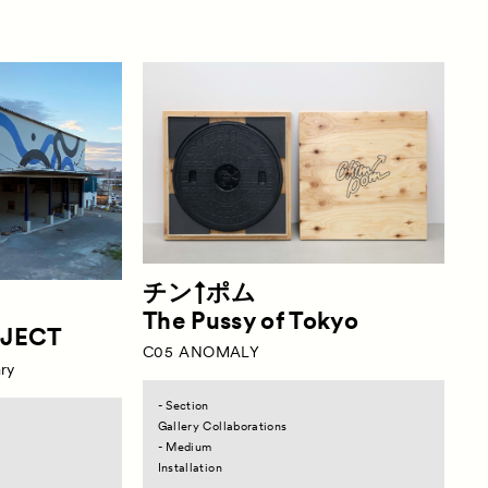
い合わせ
チン↑ポム
The Pussy of Tokyo
OJECT
C05
ANOMALY
ry
- Section
Gallery Collaborations
- Medium
Installation