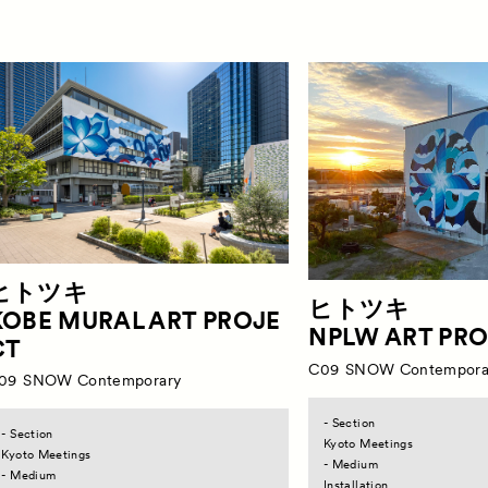
ograms
Contact
特別プログラム
お問
rograms
サテライトプログラム
ヒトツキ
ヒトツキ
KOBE MURAL ART PROJE
NPLW ART PR
CT
C09
SNOW Contempora
09
SNOW Contemporary
- Section
- Section
Kyoto Meetings
Kyoto Meetings
- Medium
- Medium
Installation