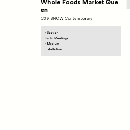
Whole Foods Market Que
en
C09
SNOW Contemporary
- Section
Kyoto Meetings
- Medium
Installation