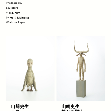
Photography
Sculpture
Video/Film
Prints & Multiples
Work on Paper
News
お知らせ
Exhibitors
出展ギャラリー一覧
Artworks
作品一覧
Talks
トークイベント
Special Programs
特別プログラム
山﨑史生
山﨑史生