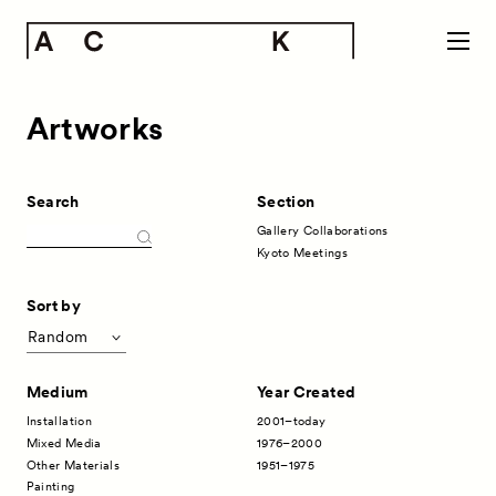
Artworks
Search
Section
Gallery Collaborations
Kyoto Meetings
Sort by
Random
Medium
Year Created
Installation
2001–today
Mixed Media
1976–2000
Other Materials
1951–1975
Painting