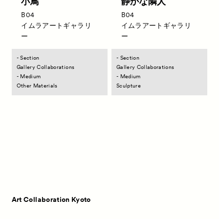
小鳥
静かな隣人
Satellite Programs
サテライトプログラム
B04
B04
About
ACKとは
イムラアートギャラリ
イムラアートギャラリ
ー
ー
Visitor Information
来場者向け情報
Partners
- Section
- Section
パートナー
Gallery Collaborations
Gallery Collaborations
Press
- Medium
- Medium
プレス
Other Materials
Sculpture
Contact
お問い合わせ
Art Collaboration Kyoto