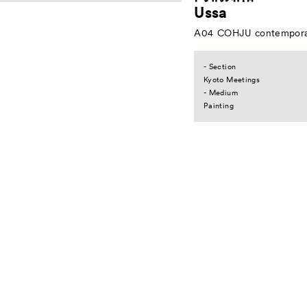
Ussa
A04
COHJU contempora
- Section
Kyoto Meetings
- Medium
Painting