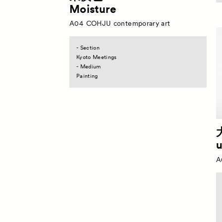
Moisture
A04
COHJU contemporary art
- Section
Kyoto Meetings
- Medium
Painting
u
A