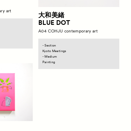
ry art
大和美緒
BLUE DOT
A04
COHJU contemporary art
- Section
Kyoto Meetings
- Medium
Painting