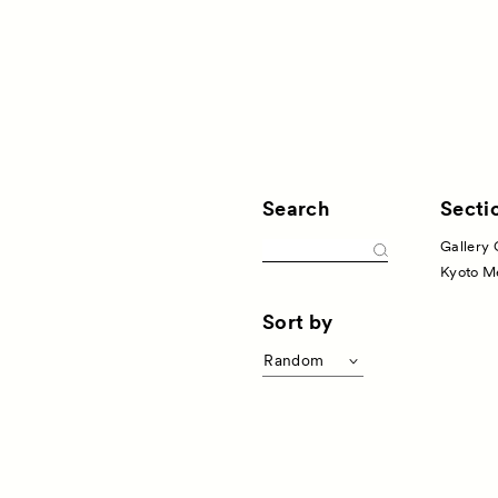
Search
Secti
Gallery 
About
ACKと
Kyoto M
Visitor Inf
Sort by
出展ギャラリー一覧
Random
Partners
品一覧
パ
Press
ベント
プレス