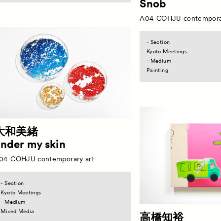
Snob
A04
COHJU contempora
- Section
Kyoto Meetings
- Medium
Painting
大和美緒
nder my skin
04
COHJU contemporary art
- Section
Kyoto Meetings
- Medium
Mixed Media
高橋知裕