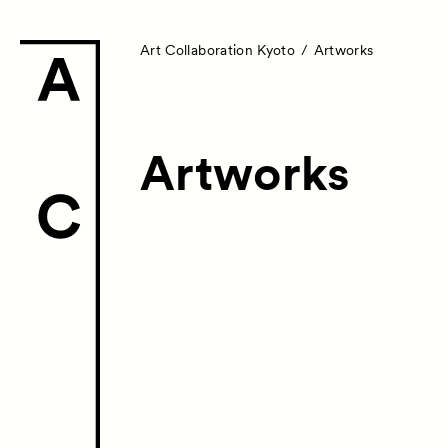
Art Collaboration Kyoto
Artworks
Artworks
News
お知らせ
Exhibitors
Artworks
作
Talks
トークイ