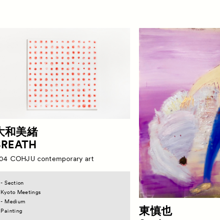
ograms
Contact
特別プログラム
お問
rograms
サテライトプログラム
大和美緒
BREATH
04
COHJU contemporary art
- Section
Kyoto Meetings
- Medium
東慎也
Painting