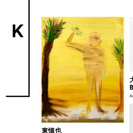
Special Pr
Satellite P
A
東慎也