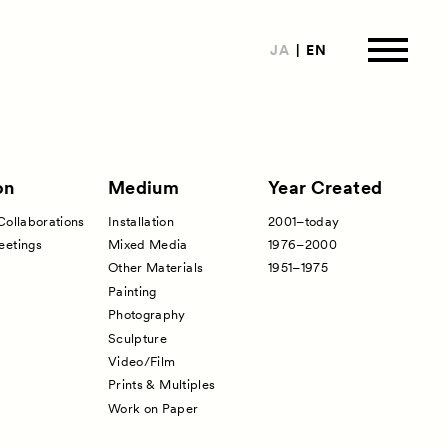
JA
EN
on
Medium
Year Created
Collaborations
Installation
2001–today
は
eetings
Mixed Media
1976–2000
Other Materials
1951–1975
ormation
Painting
来場者向け情報
Photography
Sculpture
ートナー
Video/Film
Prints & Multiples
Work on Paper